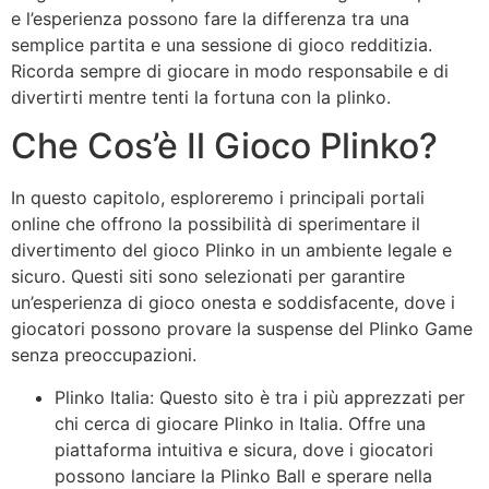
e l’esperienza possono fare la differenza tra una
semplice partita e una sessione di gioco redditizia.
Ricorda sempre di giocare in modo responsabile e di
divertirti mentre tenti la fortuna con la plinko.
Che Cos’è Il Gioco Plinko?
In questo capitolo, esploreremo i principali portali
online che offrono la possibilità di sperimentare il
divertimento del gioco Plinko in un ambiente legale e
sicuro. Questi siti sono selezionati per garantire
un’esperienza di gioco onesta e soddisfacente, dove i
giocatori possono provare la suspense del Plinko Game
senza preoccupazioni.
Plinko Italia: Questo sito è tra i più apprezzati per
chi cerca di giocare Plinko in Italia. Offre una
piattaforma intuitiva e sicura, dove i giocatori
possono lanciare la Plinko Ball e sperare nella