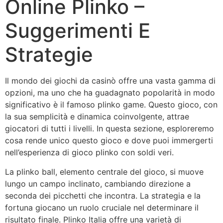
Online Plinko –
Suggerimenti E
Strategie
Il mondo dei giochi da casinò offre una vasta gamma di
opzioni, ma uno che ha guadagnato popolarità in modo
significativo è il famoso plinko game. Questo gioco, con
la sua semplicità e dinamica coinvolgente, attrae
giocatori di tutti i livelli. In questa sezione, esploreremo
cosa rende unico questo gioco e dove puoi immergerti
nell’esperienza di gioco plinko con soldi veri.
La plinko ball, elemento centrale del gioco, si muove
lungo un campo inclinato, cambiando direzione a
seconda dei picchetti che incontra. La strategia e la
fortuna giocano un ruolo cruciale nel determinare il
risultato finale. Plinko Italia offre una varietà di