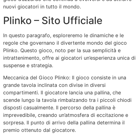
nuovi giocatori in tutto il mondo.
Plinko – Sito Ufficiale
In questo paragrafo, esploreremo le dinamiche e le
regole che governano il divertente mondo del gioco
Plinko. Questo gioco, noto per la sua semplicità e
intrattenimento, offre ai giocatori un’esperienza unica di
suspense e strategia.
Meccanica del Gioco Plinko: Il gioco consiste in una
grande tavola inclinata con divise in diversi
compartimenti. Il giocatore lancia una pallina, che
scende lungo la tavola rimbalzando tra i piccoli chiodi
disposti casualmente. Il percorso della pallina è
imprevedibile, creando un’atmosfera di eccitazione e
sorpresa. Il punto di arrivo della pallina determina il
premio ottenuto dal giocatore.